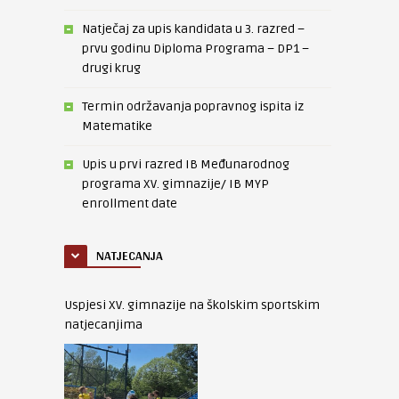
Natječaj za upis kandidata u 3. razred –
prvu godinu Diploma Programa – DP1 –
drugi krug
Termin održavanja popravnog ispita iz
Matematike
Upis u prvi razred IB Međunarodnog
programa XV. gimnazije/ IB MYP
enrollment date
NATJECANJA
Uspjesi XV. gimnazije na školskim sportskim
natjecanjima