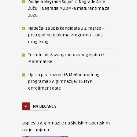
Dodjela Nagrade Soljačić, Nagrade Ante
Žužul i Nagrada MZOM-a maturantima za
2026.
Natječaj za upis kandidata u 3. razred –
prvu godinu Diploma Programa – DP1 –
drugi krug
Termin održavanja popravnog ispita iz
Matematike
Upis u prvi razred IB Međunarodnog
programa XV. gimnazije/ IB MYP
enrollment date
NATJECANJA
Uspjesi XV. gimnazije na školskim sportskim
natjecanjima