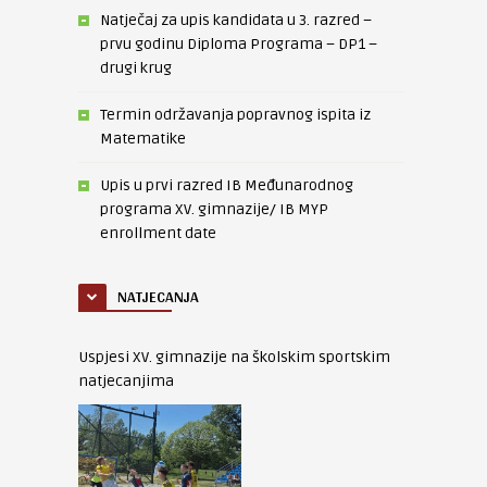
Natječaj za upis kandidata u 3. razred –
prvu godinu Diploma Programa – DP1 –
drugi krug
Termin održavanja popravnog ispita iz
Matematike
Upis u prvi razred IB Međunarodnog
programa XV. gimnazije/ IB MYP
enrollment date
NATJECANJA
Uspjesi XV. gimnazije na školskim sportskim
natjecanjima