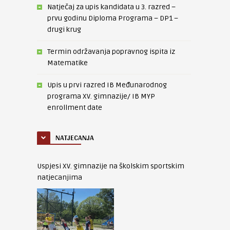
Natječaj za upis kandidata u 3. razred –
prvu godinu Diploma Programa – DP1 –
drugi krug
Termin održavanja popravnog ispita iz
Matematike
Upis u prvi razred IB Međunarodnog
programa XV. gimnazije/ IB MYP
enrollment date
NATJECANJA
Uspjesi XV. gimnazije na školskim sportskim
natjecanjima