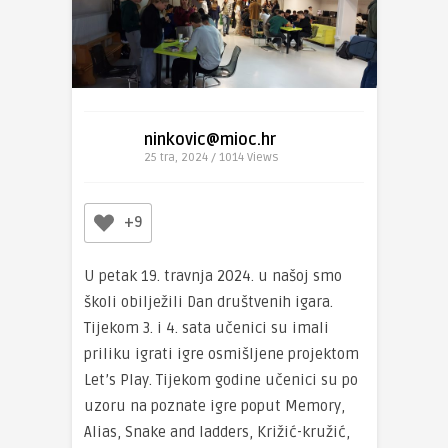
ninkovic@mioc.hr
25 tra, 2024 / 1014
Views
+9
U petak 19. travnja 2024. u našoj smo
školi obilježili Dan društvenih igara.
Tijekom 3. i 4. sata učenici su imali
priliku igrati igre osmišljene projektom
Let’s Play. Tijekom godine učenici su po
uzoru na poznate igre poput Memory,
Alias, Snake and ladders, Križić-kružić,