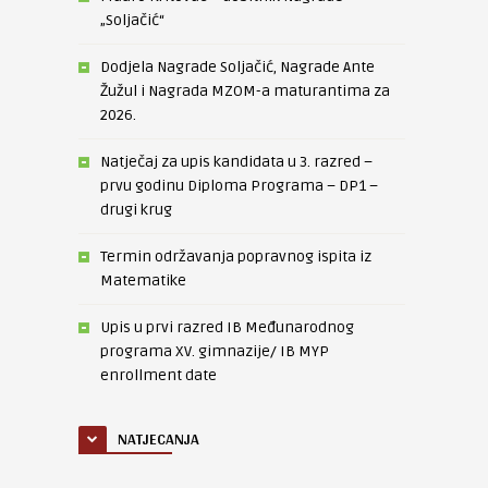
„Soljačić“
Dodjela Nagrade Soljačić, Nagrade Ante
Žužul i Nagrada MZOM-a maturantima za
2026.
Natječaj za upis kandidata u 3. razred –
prvu godinu Diploma Programa – DP1 –
drugi krug
Termin održavanja popravnog ispita iz
Matematike
Upis u prvi razred IB Međunarodnog
programa XV. gimnazije/ IB MYP
enrollment date
NATJECANJA