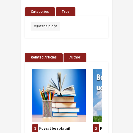
Categories
Tags
Oglasna ploča
Related Articles
Author
1
Povrat besplatnih
2
Povrat besplatnih