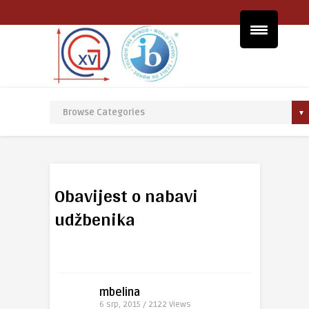
Obavijest o nabavi
udžbenika
mbelina
6 srp, 2015 / 2122
Views