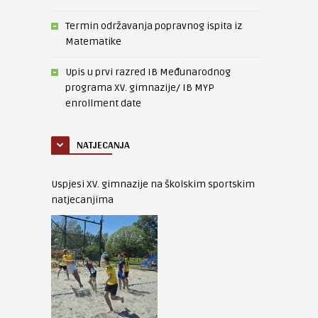
Termin održavanja popravnog ispita iz
Matematike
Upis u prvi razred IB Međunarodnog
programa XV. gimnazije/ IB MYP
enrollment date
NATJECANJA
Uspjesi XV. gimnazije na školskim sportskim
natjecanjima