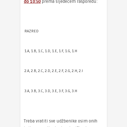
do 10:50
prema sljedećem rasporedu:
RAZRED
1.A, 1.B, 1.C, 1.D, 1.E, 1.F, 1.G, 1.H
2.A, 2.B, 2.C, 2.D, 2.E, 2.F, 2.G, 2.H, 2.I
3.A, 3.B, 3.C, 3.D, 3.E, 3.F, 3.G, 3.H
Treba vratiti sve udžbenike osim onih