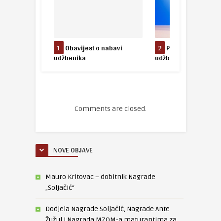
1
Obavijest o nabavi
2
Povrat besplatnih
udžbenika
udžbenika – 4. razred
Comments are closed.
NOVE OBJAVE
Mauro Kritovac – dobitnik Nagrade
„Soljačić“
Dodjela Nagrade Soljačić, Nagrade Ante
Žužul i Nagrada MZOM-a maturantima za