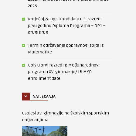
2026.
Natječaj za upis kandidata u 3. razred –
prvu godinu Diploma Programa – DP1 –
drugi krug
Termin održavanja popravnog ispita iz
Matematike
Upis u prvi razred IB Međunarodnog
programa XV. gimnazije/ IB MYP
enrollment date
NATJECANJA
Uspjesi XV. gimnazije na školskim sportskim
natjecanjima