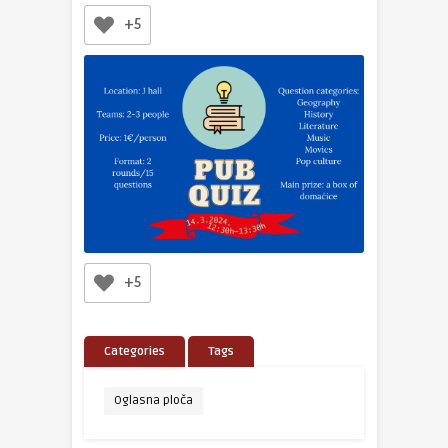
+5
+5
Categories
Tags
Oglasna ploča