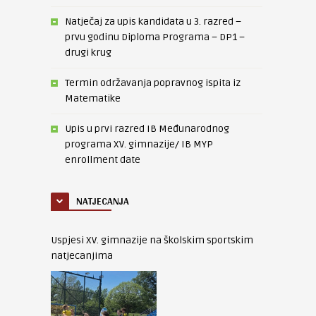
Natječaj za upis kandidata u 3. razred –
prvu godinu Diploma Programa – DP1 –
drugi krug
Termin održavanja popravnog ispita iz
Matematike
Upis u prvi razred IB Međunarodnog
programa XV. gimnazije/ IB MYP
enrollment date
NATJECANJA
Uspjesi XV. gimnazije na školskim sportskim
natjecanjima