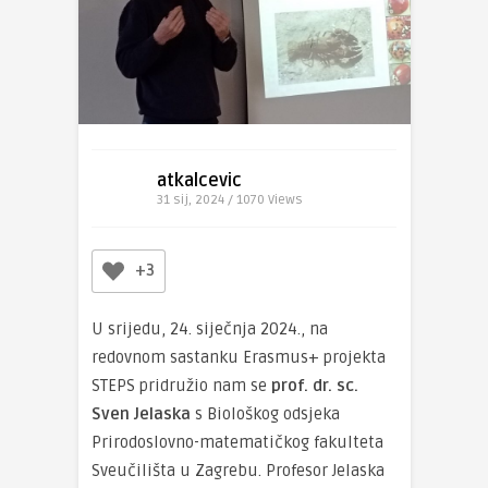
atkalcevic
31 sij, 2024 / 1070
Views
+3
U srijedu, 24. siječnja 2024., na
redovnom sastanku Erasmus+ projekta
STEPS pridružio nam se
prof. dr. sc.
Sven Jelaska
s Biološkog odsjeka
Prirodoslovno-matematičkog fakulteta
Sveučilišta u Zagrebu. Profesor Jelaska