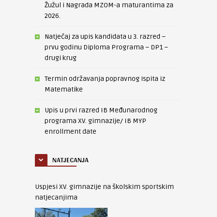
Žužul i Nagrada MZOM-a maturantima za
2026.
Natječaj za upis kandidata u 3. razred –
prvu godinu Diploma Programa – DP1 –
drugi krug
Termin održavanja popravnog ispita iz
Matematike
Upis u prvi razred IB Međunarodnog
programa XV. gimnazije/ IB MYP
enrollment date
NATJECANJA
Uspjesi XV. gimnazije na školskim sportskim
natjecanjima