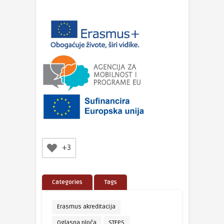
+3
Categories
Tags
Erasmus akreditacija
Oglasna ploča
STEPS