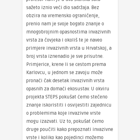
sažeto iznio veći dio sadržaja. Bez
obzira na vremensko ograničenje,
prenio nam je svoje bogato znanje o
mnogobrojnim opasnostima invazivnih
vrsta za čovjeka i okoliš te je naveo
primjere invazivnih vrsta u Hrvatskoj, a
broj vrsta iznenadio je sve prisutne.
Primjerice, krene li se cestom prema
Karlovcu, u jednom se zavoju može
pronaći čak desetak invazivnih vrsta
opasnih za domaći ekosustav. U okviru
projekta STEPS pokušat ćemo stečeno
znanje iskoristiti i osvijestiti zajednicu
o problemima koje invazivne vrste
mogu izazvati. Uz to, pokušat ćemo
druge poučiti kako prepoznati invazivne
vrste i koliko kao pojedinci možemo