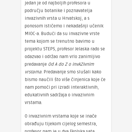
jedan je od najboljih profesora u
području botanike i poznavatelja
invazivnih vrsta u Hrvatskoj, a s
ponosom ističemo i nekadašnji učenik
MIOC-a. Budući da su invazivne vrste
tema kojom se trenutno bavimo u
projektu STEPS, profesor Jelaska rado se
odazvao i održao nam vrlo zanimljivo
predavanje
Od A do Z o invAZivnim
vrstama
. Predavanje smo slušali kako
bismo naučili što više činjenica koje će
nam pomoći pri izradi interaktivnih,
edukativnih sadržaja o invazivnim
vrstama.
O invazivnim vrstama koje se inače
obrađuju tijekom cijelog semestra,
profesor nam je u dva školska sata