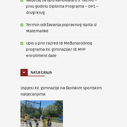
Natječaj za upis kandidata u 3. razred –
prvu godinu Diploma Programa – DP1 –
drugi krug
Termin održavanja popravnog ispita iz
Matematike
Upis u prvi razred IB Međunarodnog
programa XV. gimnazije/ IB MYP
enrollment date
NATJECANJA
Uspjesi XV. gimnazije na školskim sportskim
natjecanjima