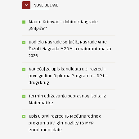
NOVE OBJAVE
Mauro Kritovac – dobitnik Nagrade
„Soljačić“
Dodjela Nagrade Soljačić, Nagrade Ante
Žužul i Nagrada MZOM-a maturantima za
2026.
Natječaj za upis kandidata u 3. razred –
prvu godinu Diploma Programa – DP1 –
drugi krug
Termin održavanja popravnog ispita iz
Matematike
Upis u prvi razred IB Međunarodnog
programa XV. gimnazije/ IB MYP
enrollment date