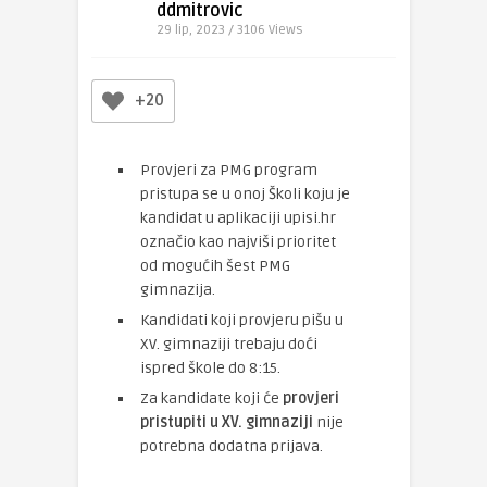
ddmitrovic
29 lip, 2023 / 3106
Views
+20
Provjeri za PMG program
pristupa se u onoj Školi koju je
kandidat u aplikaciji upisi.hr
označio kao najviši prioritet
od mogućih šest PMG
gimnazija.
Kandidati koji provjeru pišu u
XV. gimnaziji trebaju doći
ispred škole do 8:15.
Za kandidate koji će
provjeri
pristupiti u XV. gimnaziji
nije
potrebna dodatna prijava.