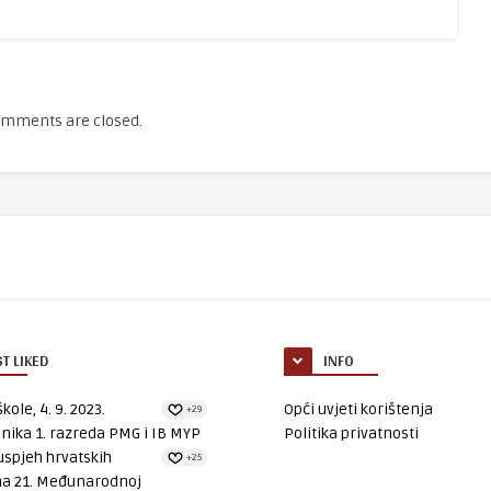
mments are closed.
T LIKED
INFO
kole, 4. 9. 2023.
Opći uvjeti korištenja
+29
nika 1. razreda PMG i IB MYP
Politika privatnosti
uspjeh hrvatskih
+25
na 21. Međunarodnoj