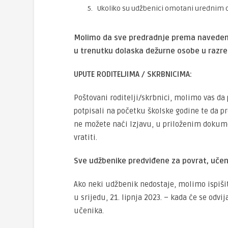
Ukoliko su udžbenici omotani urednim o
Molimo da sve predradnje prema navedeni
u trenutku dolaska dežurne osobe u razre
UPUTE RODITELJIMA / SKRBNICIMA:
Poštovani roditelji/skrbnici, molimo vas d
potpisali na početku školske godine te da pr
ne možete naći Izjavu, u priloženim dokum
vratiti.
Sve udžbenike predviđene za povrat, učeni
Ako neki udžbenik nedostaje, molimo ispiši
u srijedu, 21. lipnja 2023. – kada će se od
učenika.