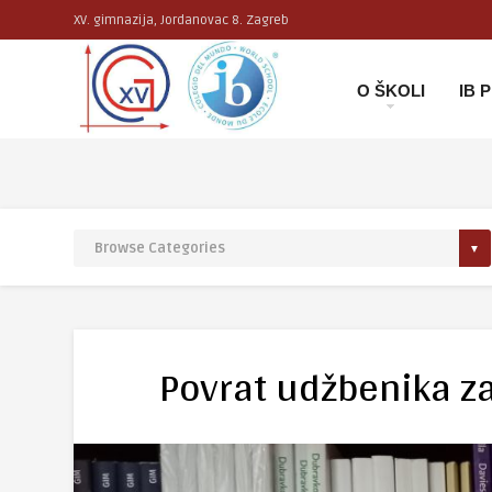
XV. gimnazija, Jordanovac 8. Zagreb
O ŠKOLI
IB
Povrat udžbenika za 1