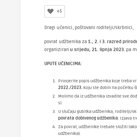
+5
Dragi učenici, poštovani roditelji/skrbnici,
povrat udžbenika za
1., 2. i 3. razred pr
organiziran
u srijedu, 21. lipnja 2023.
pa mo
UPUTE UČENICIMA:
Provjerite popis udžbenika koje treba v
2022./2023.
koju ste dobili na početku šk
Molimo da iz udžbenika izvadite sve doda
sl.
U slučaju gubitka udžbenika, roditelji/skr
povrata dobivenog udžbenika
. Izjava 
Za povrat, udžbenike trebate složiti tako
udžbenika).