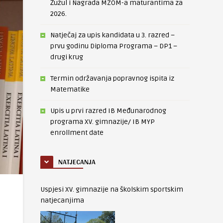
Žužul i Nagrada MZOM-a maturantima za
2026.
Natječaj za upis kandidata u 3. razred –
prvu godinu Diploma Programa – DP1 –
drugi krug
Termin održavanja popravnog ispita iz
Matematike
Upis u prvi razred IB Međunarodnog
programa XV. gimnazije/ IB MYP
enrollment date
NATJECANJA
Uspjesi XV. gimnazije na školskim sportskim
natjecanjima