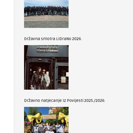
Državna smotra LiDraNo 2026.
Državno natjecanje iz Povijesti 2025./2026.