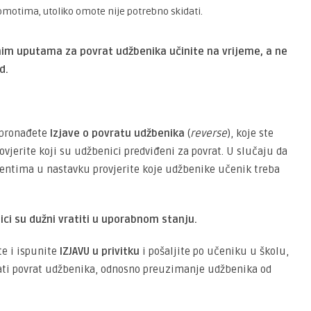
motima, utoliko omote nije potrebno skidati.
m uputama za povrat udžbenika učinite na vrijeme, a ne
d.
a pronađete
Izjave o povratu udžbenika
(
reverse
), koje ste
ovjerite koji su udžbenici predviđeni za povrat. U slučaju da
entima u nastavku provjerite koje udžbenike učenik treba
ci su dužni vratiti u uporabnom stanju.
te i ispunite
IZJAVU u privitku
i pošaljite po učeniku u školu,
vijati povrat udžbenika, odnosno preuzimanje udžbenika od