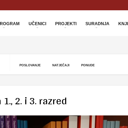
 PROGRAM
UČENICI
PROJEKTI
SURADNJA
KNJ
POSLOVANJE
NATJEČAJI
PONUDE
., 2. i 3. razred