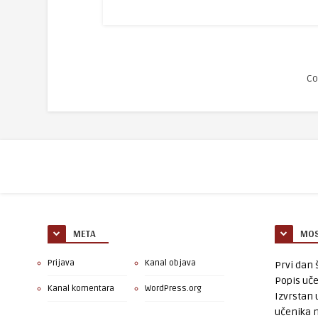
Co
META
MOS
Prijava
Kanal objava
Prvi dan š
Popis uče
Kanal komentara
WordPress.org
Izvrstan 
učenika 