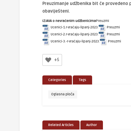
Preuzimanje udžbenika bit će provedeno p
obaviješteni.
IZJAVA o nevraćenim udžbenicima
Preuzmi
Ucenici-1.r-vraćaju-lipanj-2023.
Preuzmi
Ucenici-2.r-vraćaju-lipanj-2023.
Preuzmi
Ucenici-3.-r-vraćaju-lipanj-2023.
Preuzmi
+5
Categories
Tags
Oglasna ploča
Related Articles
Author