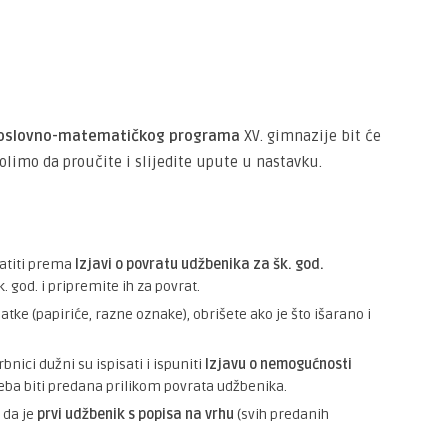
irodoslovno-matematičkog programa
XV. gimnazije bit će
limo da proučite i slijedite upute u nastavku.
ratiti prema
Izjavi o povratu udžbenika za šk. god.
. god. i pripremite ih za povrat.
tke (papiriće, razne oznake), obrišete ako je što išarano i
bnici dužni su ispisati i ispuniti
Izjavu o nemogućnosti
treba biti predana prilikom povrata udžbenika.
 da je
prvi udžbenik s popisa na vrhu
(svih predanih