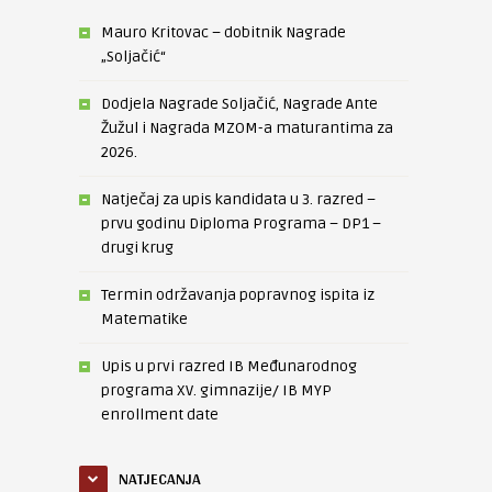
Mauro Kritovac – dobitnik Nagrade
„Soljačić“
Dodjela Nagrade Soljačić, Nagrade Ante
Žužul i Nagrada MZOM-a maturantima za
2026.
Natječaj za upis kandidata u 3. razred –
prvu godinu Diploma Programa – DP1 –
drugi krug
Termin održavanja popravnog ispita iz
Matematike
Upis u prvi razred IB Međunarodnog
programa XV. gimnazije/ IB MYP
enrollment date
NATJECANJA