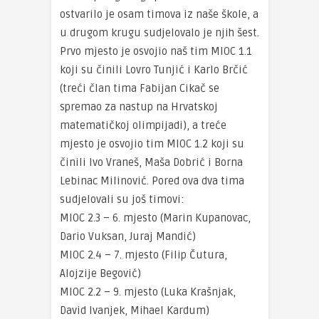
ostvarilo je osam timova iz naše škole, a
u drugom krugu sudjelovalo je njih šest.
Prvo mjesto je osvojio naš tim MIOC 1.1
koji su činili Lovro Tunjić i Karlo Brčić
(treći član tima Fabijan Cikač se
spremao za nastup na Hrvatskoj
matematičkoj olimpijadi), a treće
mjesto je osvojio tim MIOC 1.2 koji su
činili Ivo Vraneš, Maša Dobrić i Borna
Lebinac Milinović. Pored ova dva tima
sudjelovali su još timovi:
MIOC 2.3 – 6. mjesto (Marin Kupanovac,
Dario Vuksan, Juraj Mandić)
MIOC 2.4 – 7. mjesto (Filip Čutura,
Alojzije Begović)
MIOC 2.2 – 9. mjesto (Luka Krašnjak,
David Ivanjek, Mihael Kardum)