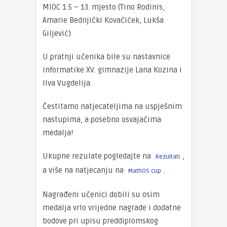
MIOC 1.5 – 13. mjesto (Tino Rodinis,
Amarie Bednjički Kovačićek, Lukša
Giljević)
U pratnji učenika bile su nastavnice
informatike XV. gimnazije Lana Kozina i
Ilva Vugdelija.
Čestitamo natjecateljima na uspješnim
nastupima, a posebno osvajačima
medalja!
Ukupne rezulate pogledajte na
,
Rezultati
a više na natjecanju na
.
MathOS cup
Nagrađeni učenici dobili su osim
medalja vrlo vrijedne nagrade i dodatne
bodove pri upisu preddiplomskog