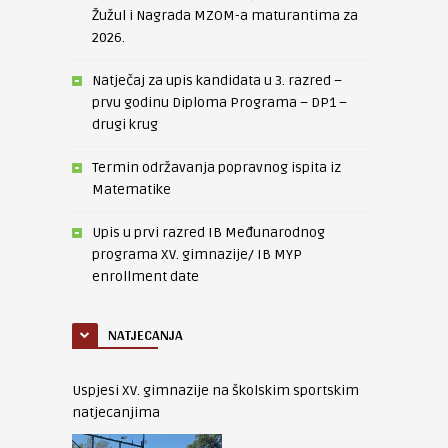
Žužul i Nagrada MZOM-a maturantima za
2026.
Natječaj za upis kandidata u 3. razred –
prvu godinu Diploma Programa – DP1 –
drugi krug
Termin održavanja popravnog ispita iz
Matematike
Upis u prvi razred IB Međunarodnog
programa XV. gimnazije/ IB MYP
enrollment date
NATJECANJA
Uspjesi XV. gimnazije na školskim sportskim
natjecanjima