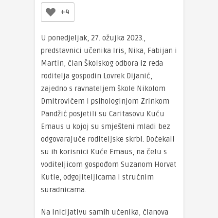
+4
U ponedjeljak, 27. ožujka 2023.,
predstavnici učenika Iris, Nika, Fabijan i
Martin, član Školskog odbora iz reda
roditelja gospodin Lovrek Dijanić,
zajedno s ravnateljem škole Nikolom
Dmitrovićem i psihologinjom Zrinkom
Pandžić posjetili su Caritasovu Kuću
Emaus u kojoj su smješteni mladi bez
odgovarajuće roditeljske skrbi. Dočekali
su ih korisnici Kuće Emaus, na čelu s
voditeljicom gospođom Suzanom Horvat
Kutle, odgojiteljicama i stručnim
suradnicama.
Na inicijativu samih učenika, članova