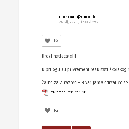
ninkovic@mioc.hr
26 sij, 2023 / 1738
Views
+2
Dragi natjecatelji,
u prilogu su privremeni rezultati školskog 
Žalbe za 2. razred –
B
varijanta održat će se
Privremeni-rezultati_2B
+2