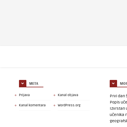
META
MOS
Prijava
Kanal objava
Prvi dan š
Popis uče
Kanal komentara
WordPress.org
Izvrstan 
učenika 
geografsk