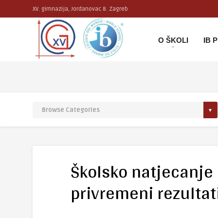
XV. gimnazija, Jordanovac 8. Zagreb
O ŠKOLI
IB
Školsko natjecanje
privremeni rezultati