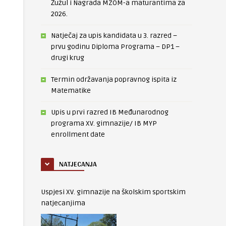
Žužul i Nagrada MZOM-a maturantima za
2026.
Natječaj za upis kandidata u 3. razred –
prvu godinu Diploma Programa – DP1 –
drugi krug
Termin održavanja popravnog ispita iz
Matematike
Upis u prvi razred IB Međunarodnog
programa XV. gimnazije/ IB MYP
enrollment date
NATJECANJA
Uspjesi XV. gimnazije na školskim sportskim
natjecanjima