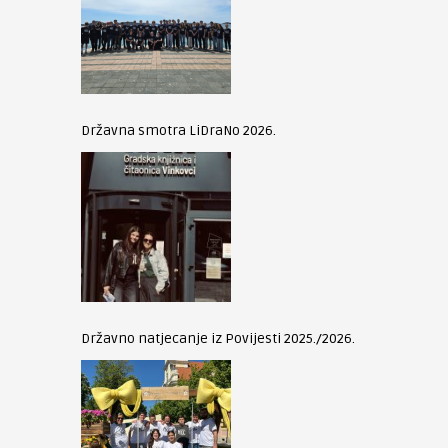
Državna smotra LiDraNo 2026.
Državno natjecanje iz Povijesti 2025./2026.