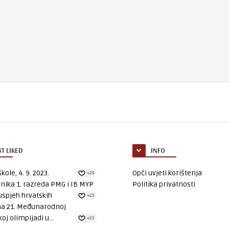
T LIKED
INFO
kole, 4. 9. 2023.
Opći uvjeti korištenja
+29
nika 1. razreda PMG i IB MYP
Politika privatnosti
uspjeh hrvatskih
+25
na 21. Međunarodnoj
oj olimpijadi u...
+21