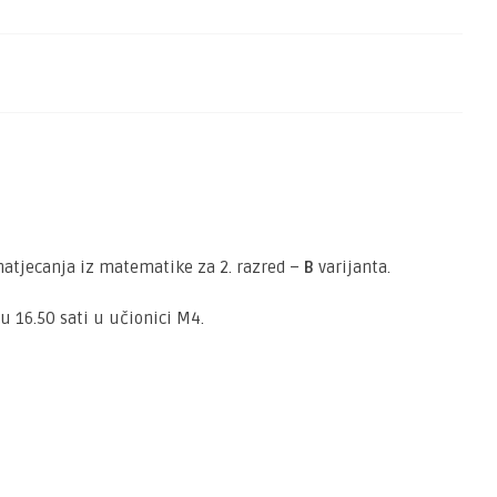
natjecanja iz matematike za 2. razred –
B
varijanta.
 u 16.50 sati u učionici M4.