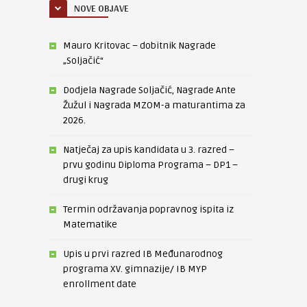
NOVE OBJAVE
Mauro Kritovac – dobitnik Nagrade
„Soljačić“
Dodjela Nagrade Soljačić, Nagrade Ante
Žužul i Nagrada MZOM-a maturantima za
2026.
Natječaj za upis kandidata u 3. razred –
prvu godinu Diploma Programa – DP1 –
drugi krug
Termin održavanja popravnog ispita iz
Matematike
Upis u prvi razred IB Međunarodnog
programa XV. gimnazije/ IB MYP
enrollment date