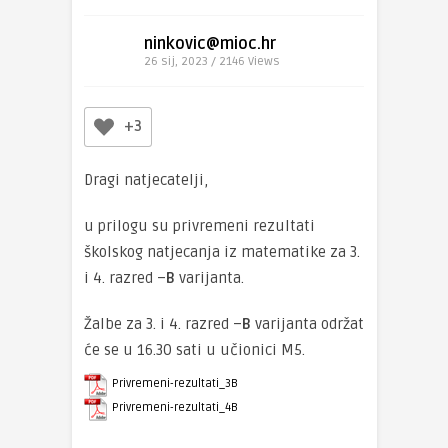
ninkovic@mioc.hr
26 sij, 2023 / 2146
Views
+3
Dragi natjecatelji,
u prilogu su privremeni rezultati
školskog natjecanja iz matematike za 3.
i 4. razred –
B
varijanta.
Žalbe za 3. i 4. razred –
B
varijanta održat
će se u 16.30 sati u učionici M5.
Privremeni-rezultati_3B
Privremeni-rezultati_4B