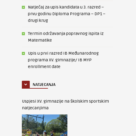
Natječaj za upis kandidata u 3. razred –
prvu godinu Diploma Programa – DP1 –
drugi krug
Termin održavanja popravnog ispita iz
Matematike
Upis u prvi razred IB Međunarodnog
programa XV. gimnazije/ IB MYP
enrollment date
NATJECANJA
Uspjesi XV. gimnazije na školskim sportskim
natjecanjima