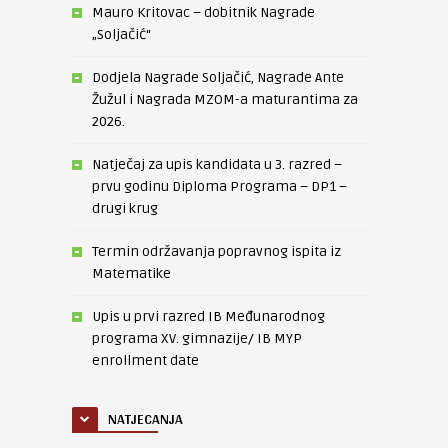
Mauro Kritovac – dobitnik Nagrade
„Soljačić“
Dodjela Nagrade Soljačić, Nagrade Ante
Žužul i Nagrada MZOM-a maturantima za
2026.
Natječaj za upis kandidata u 3. razred –
prvu godinu Diploma Programa – DP1 –
drugi krug
Termin održavanja popravnog ispita iz
Matematike
Upis u prvi razred IB Međunarodnog
programa XV. gimnazije/ IB MYP
enrollment date
NATJECANJA