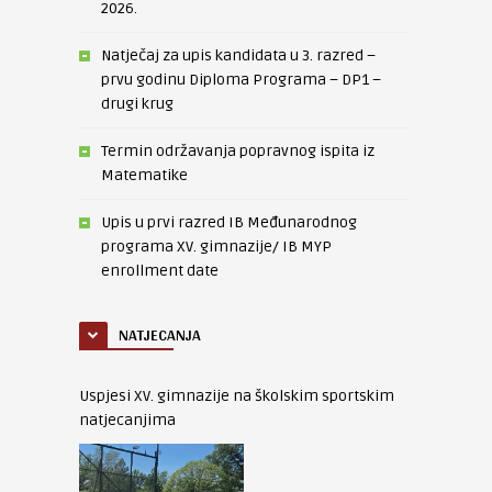
2026.
Natječaj za upis kandidata u 3. razred –
prvu godinu Diploma Programa – DP1 –
drugi krug
Termin održavanja popravnog ispita iz
Matematike
Upis u prvi razred IB Međunarodnog
programa XV. gimnazije/ IB MYP
enrollment date
NATJECANJA
Uspjesi XV. gimnazije na školskim sportskim
natjecanjima