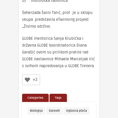
b) hidrološka radionica
Šeherzada Šaini Talić, prof. je u sklopu
skupa predstavila eTwinning projekt
„Živimo održivo.
GLOBE mentorica Sanja Klubička i
državna GLOBE koordinatorica Diana
Garašić ovom su prilikom pratile rad
GLOBE nastavnice Mihaele Marceljak Ilić
s svrhom napredovanja u GLOBE Trenera.
+2
Categories
Tags
Biologija
Daroviti
Oglasna ploča