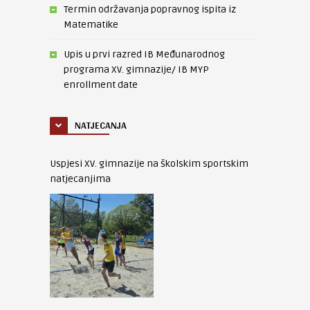
Termin održavanja popravnog ispita iz
Matematike
Upis u prvi razred IB Međunarodnog
programa XV. gimnazije/ IB MYP
enrollment date
NATJECANJA
Uspjesi XV. gimnazije na školskim sportskim
natjecanjima