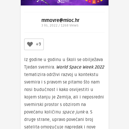
mmovre@mioc.hr
3 lis, 2022 / 1268
Views
+9
Iz godine u godinu u školi se obilježava
Tjedan svemira.
World Space Week 2022
tematizira održivi razvoj u kontekstu
svemira i s pravom se pitamo što nam
nosi budućnost i kako osvijestiti u
kojem stanju je Zemlja, ali i neposredni
svemirski prostor s obzirom na
povećanu količinu
space junk
-a. S
druge strane, upravo povećani broj
satelita omogućuje napredak i nove