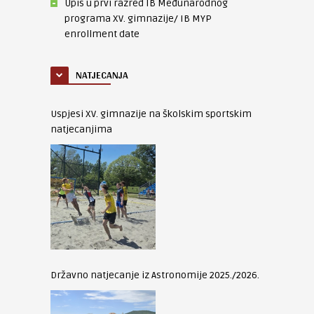
Upis u prvi razred IB Međunarodnog
programa XV. gimnazije/ IB MYP
enrollment date
NATJECANJA
Uspjesi XV. gimnazije na školskim sportskim
natjecanjima
Državno natjecanje iz Astronomije 2025./2026.