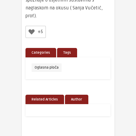
spoznaje o osjetnim sustavima s
naglaskom na okusu ( Sanja Vučetić,
prof.).
+5
Categories
Tags
Oglasna ploča
Related Articles
Author