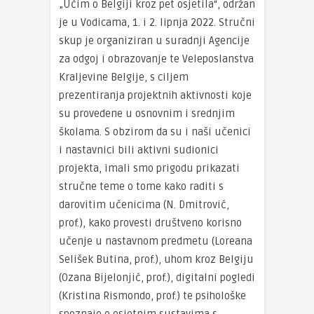
„Učim o Belgiji kroz pet osjetila“, održan
je u Vodicama, 1. i 2. lipnja 2022. Stručni
skup je organiziran u suradnji Agencije
za odgoj i obrazovanje te Veleposlanstva
Kraljevine Belgije, s ciljem
prezentiranja projektnih aktivnosti koje
su provedene u osnovnim i srednjim
školama. S obzirom da su i naši učenici
i nastavnici bili aktivni sudionici
projekta, imali smo prigodu prikazati
stručne teme o tome kako raditi s
darovitim učenicima (N. Dmitrović,
prof.), kako provesti društveno korisno
učenje u nastavnom predmetu (Loreana
Selišek Butina, prof.), uhom kroz Belgiju
(Ozana Bijelonjić, prof.), digitalni pogledi
(Kristina Rismondo, prof.) te psihološke