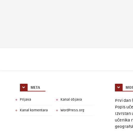
META
MOS
Prijava
Kanal objava
Prvi dan š
Popis uče
Kanal komentara
WordPress.org
Izvrstan 
učenika 
geografsk