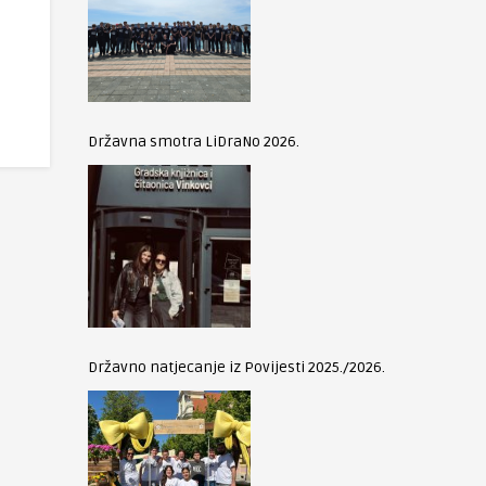
Državna smotra LiDraNo 2026.
Državno natjecanje iz Povijesti 2025./2026.