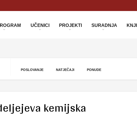
 PROGRAM
UČENICI
PROJEKTI
SURADNJA
KNJ
POSLOVANJE
NATJEČAJI
PONUDE
ljejeva kemijska