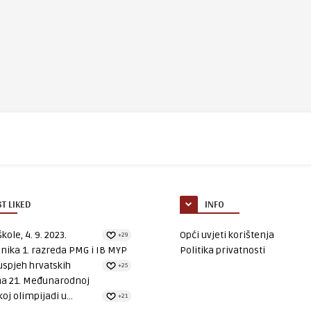
T LIKED
INFO
kole, 4. 9. 2023.
Opći uvjeti korištenja
+29
nika 1. razreda PMG i IB MYP
Politika privatnosti
uspjeh hrvatskih
+25
na 21. Međunarodnoj
oj olimpijadi u...
+21