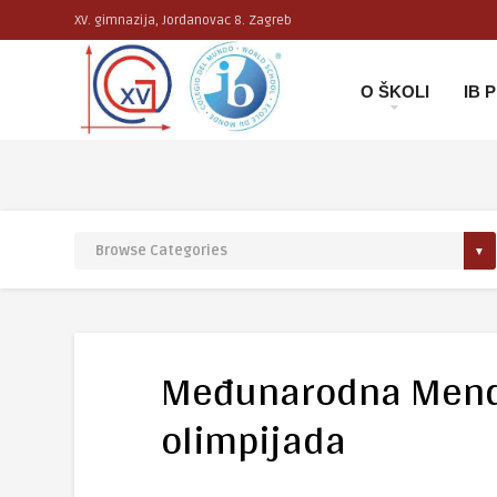
XV. gimnazija, Jordanovac 8. Zagreb
O ŠKOLI
IB
Međunarodna Mende
olimpijada