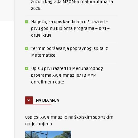
Žužul i Nagrada MZOM-a maturantima za
2026.
Natječaj za upis kandidata u 3. razred –
prvu godinu Diploma Programa – DP1 –
drugi krug
Termin održavanja popravnog ispita iz
Matematike
Upis u prvi razred IB Međunarodnog
programa XV. gimnazije/ IB MYP
enrollment date
NATJECANJA
Uspjesi XV. gimnazije na školskim sportskim
natjecanjima