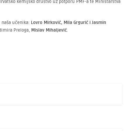
Hrvatsko kemijsko društvo uz potporu PMF-a te Ministarstva
i naša učenika:
Lovro Mirković, Mila Grgurić i Jasmin
dimira Preloga,
Mislav Mihaljević
.