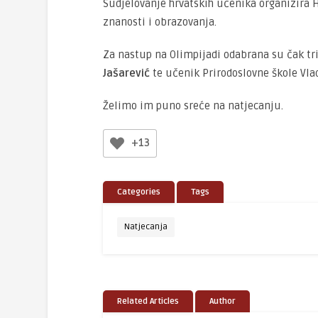
Sudjelovanje hrvatskih učenika organizira 
znanosti i obrazovanja.
Za nastup na Olimpijadi odabrana su čak tr
Jašarević
te učenik Prirodoslovne škole Vla
Želimo im puno sreće na natjecanju.
+13
Categories
Tags
Natjecanja
Related Articles
Author