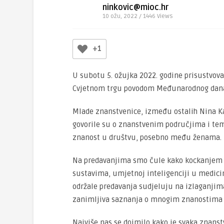
ninkovic@mioc.hr
10 ožu, 2022 / 1446
Views
+1
U subotu 5. ožujka 2022. godine prisustvova
Cvjetnom trgu povodom Međunarodnog dana
Mlade znanstvenice, između ostalih Nina Ka
govorile su o znanstvenim područjima i tem
znanost u društvu, posebno među ženama.
Na predavanjima smo čule kako kockanjem d
sustavima, umjetnoj inteligenciji u medicin
održale predavanja sudjeluju na izlaganjima
zanimljiva saznanja o mnogim znanostima i
Najviše nas se dojmilo kako je svaka znanst