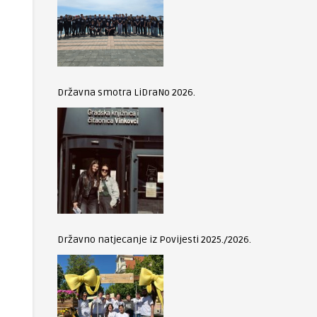
Državna smotra LiDraNo 2026.
Državno natjecanje iz Povijesti 2025./2026.