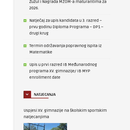
Žužul i Nagrada MZOM-a maturantima za
2026.
Natječaj za upis kandidata u 3. razred –
prvu godinu Diploma Programa – DP1 –
drugi krug
Termin održavanja popravnog ispita iz
Matematike
Upis u prvi razred IB Međunarodnog
programa XV. gimnazije/ IB MYP
enrollment date
NATJECANJA
Uspjesi XV. gimnazije na školskim sportskim
natjecanjima