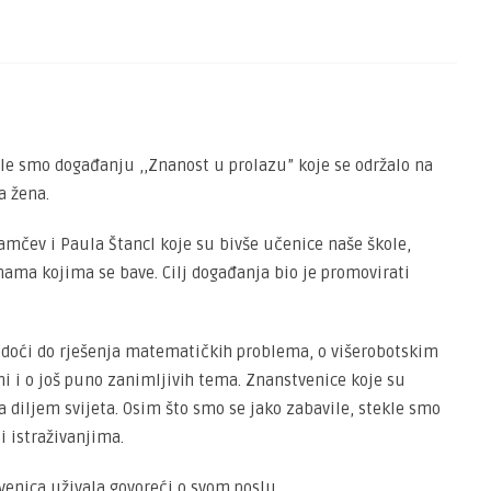
le smo događanju ,,Znanost u prolazu” koje se održalo na
 žena.
mčev i Paula Štancl koje su bivše učenice naše škole,
ama kojima se bave. Cilj događanja bio je promovirati
oći do rješenja matematičkih problema, o višerobotskim
i i o još puno zanimljivih tema. Znanstvenice koje su
 diljem svijeta. Osim što smo se jako zabavile, stekle smo
 istraživanjima.
venica uživala govoreći o svom poslu.