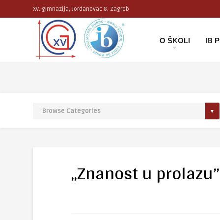
XV. gimnazija, Jordanovac 8. Zagreb
O ŠKOLI
IB
,,Znanost u prolazu”