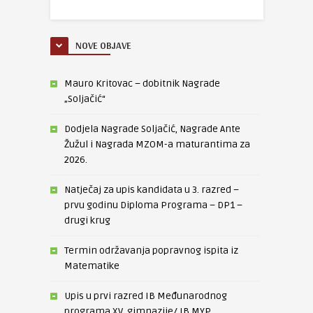
NOVE OBJAVE
Mauro Kritovac – dobitnik Nagrade
„Soljačić“
Dodjela Nagrade Soljačić, Nagrade Ante
Žužul i Nagrada MZOM-a maturantima za
2026.
Natječaj za upis kandidata u 3. razred –
prvu godinu Diploma Programa – DP1 –
drugi krug
Termin održavanja popravnog ispita iz
Matematike
Upis u prvi razred IB Međunarodnog
programa XV. gimnazije/ IB MYP