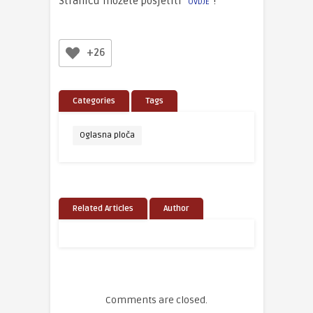
Stranicu možete posjetiti
!
OVDJE
+26
Categories
Tags
Oglasna ploča
Related Articles
Author
Comments are closed.