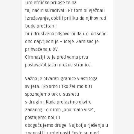
umjetničke priloge te na
taj način surađivali. Pritom bi vježbali
izražavanje, dobili priliku da njihov rad
bude pročitan i
bili društveno odgovorni dajući od sebe
ono najvrjednije – ideje. Zamisao je
prihvaćena u XV.
Gimnaziji te je pred vama prva
postava/objava mrežne stranice.
Važno je otvarati granice vlastitoga
svijeta. Tko smo i tko želimo biti
spoznajemo tek u susretu
s drugim. Kada prelazimo okvire
zadanog i činimo „ono malo više“,
postajemo bolji i
obogaćujemo druge. Najbolja rješenja u
znanosti i umjetnosti često su plod