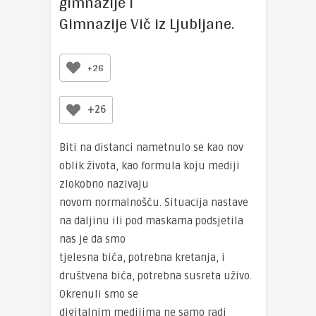
gimnazije i
Gimnazije Vič iz Ljubljane.
+26
+26
Biti na distanci nametnulo se kao nov
oblik života, kao formula koju mediji
zlokobno nazivaju
novom normalnošću. Situacija nastave
na daljinu ili pod maskama podsjetila
nas je da smo
tjelesna bića, potrebna kretanja, i
društvena bića, potrebna susreta uživo.
Okrenuli smo se
digitalnim medijima ne samo radi