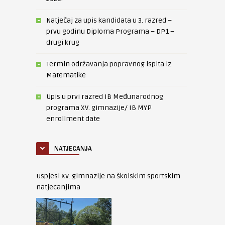
Natječaj za upis kandidata u 3. razred –
prvu godinu Diploma Programa – DP1 –
drugi krug
Termin održavanja popravnog ispita iz
Matematike
Upis u prvi razred IB Međunarodnog
programa XV. gimnazije/ IB MYP
enrollment date
NATJECANJA
Uspjesi XV. gimnazije na školskim sportskim
natjecanjima