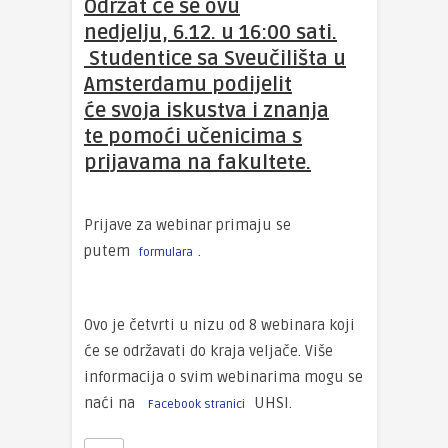
Održat će se ovu
nedjelju, 6.12. u 16:00 sati.
Studentice sa Sveučilišta u
Amsterdamu podijelit
će svoja iskustva i znanja
te pomoći učenicima s
prijavama na fakultete.
Prijave za webinar primaju se
putem
.
formulara
Ovo je četvrti u nizu od 8 webinara koji
će se održavati do kraja veljače. Više
informacija o svim webinarima mogu se
naći na
UHSI.
Facebook stranici