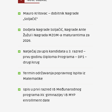
Mauro Kritovac – dobitnik Nagrade
„Soljačić“
Dodjela Nagrade Soljačić, Nagrade Ante
Žužul i Nagrada MZOM-a maturantima za
2026.
Natječaj za upis kandidata u 3. razred –
prvu godinu Diploma Programa – DP1 –
drugi krug
Termin održavanja popravnog ispita iz
Matematike
Upis u prvi razred IB Međunarodnog
programa XV. gimnazije/ IB MYP
enrollment date