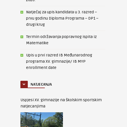
Natječaj za upis kandidata u 3. razred –
prvu godinu Diploma Programa – DP1 –
drugi krug
Termin održavanja popravnog ispita iz
Matematike
Upis u prvi razred IB Međunarodnog
programa XV. gimnazije/ IB MYP
enrollment date
NATJECANJA
Uspjesi XV. gimnazije na školskim sportskim
natjecanjima