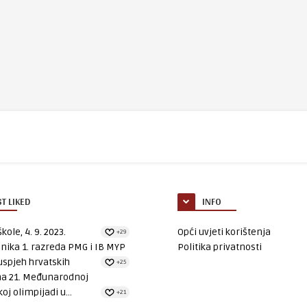
T LIKED
INFO
kole, 4. 9. 2023.
Opći uvjeti korištenja
+29
nika 1. razreda PMG i IB MYP
Politika privatnosti
uspjeh hrvatskih
+25
na 21. Međunarodnoj
oj olimpijadi u...
+21