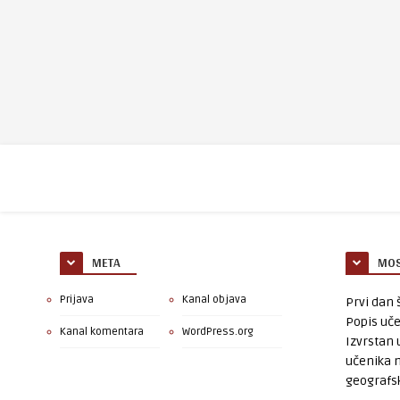
META
MOS
Prijava
Kanal objava
Prvi dan š
Popis uče
Kanal komentara
WordPress.org
Izvrstan 
učenika 
geografsk