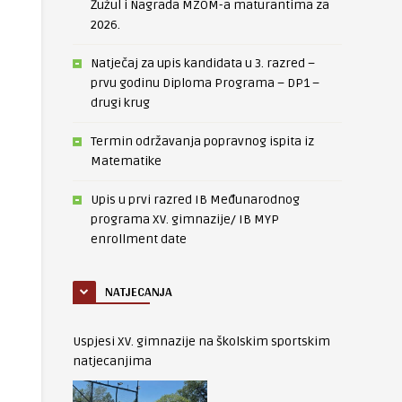
Žužul i Nagrada MZOM-a maturantima za
2026.
Natječaj za upis kandidata u 3. razred –
prvu godinu Diploma Programa – DP1 –
drugi krug
Termin održavanja popravnog ispita iz
Matematike
Upis u prvi razred IB Međunarodnog
programa XV. gimnazije/ IB MYP
enrollment date
NATJECANJA
Uspjesi XV. gimnazije na školskim sportskim
natjecanjima