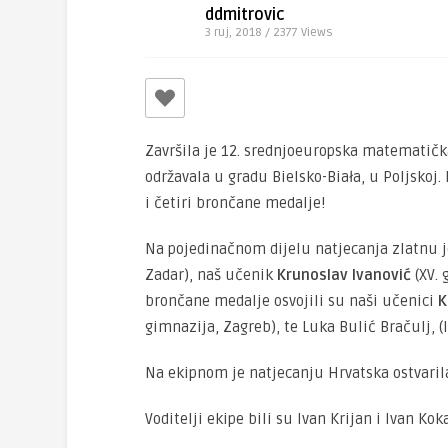
ddmitrovic
3 ruj, 2018 / 2377
Views
Završila je 12. srednjoeuropska matematička
održavala u gradu Bielsko-Biała, u Poljskoj
i četiri brončane medalje!
Na pojedinačnom dijelu natjecanja zlatnu je
Zadar), naš učenik
Krunoslav Ivanović
(XV. 
brončane medalje osvojili su naši učenici
K
gimnazija, Zagreb), te Luka Bulić Bračulj, (II
Na ekipnom je natjecanju Hrvatska ostvarila
Voditelji ekipe bili su Ivan Krijan i Ivan Kok