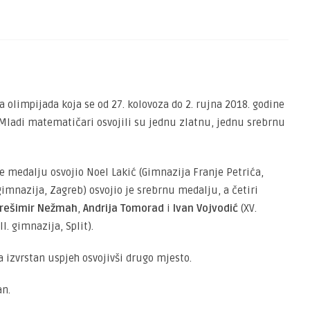
 olimpijada koja se od 27. kolovoza do 2. rujna 2018. godine
. Mladi matematičari osvojili su jednu zlatnu, jednu srebrnu
 medalju osvojio Noel Lakić (Gimnazija Franje Petrića,
gimnazija, Zagreb) osvojio je srebrnu medalju, a četiri
rešimir Nežmah
,
Andrija Tomorad
i
Ivan Vojvodić
(XV.
I. gimnazija, Split).
 izvrstan uspjeh osvojivši drugo mjesto.
an.