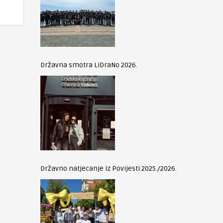
Državna smotra LiDraNo 2026.
Državno natjecanje iz Povijesti 2025./2026.