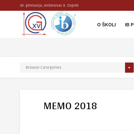
XV. gimnazija, Jordanovac 8. Zagreb
O ŠKOLI
IB
MEMO 2018