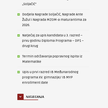
„Soljačić“
Dodjela Nagrade Soljačić, Nagrade Ante
Žužul i Nagrada MZOM-a maturantima za
2026.
Natječaj za upis kandidata u 3. razred –
prvu godinu Diploma Programa – DP1 –
drugi krug
Termin održavanja popravnog ispita iz
Matematike
Upis u prvi razred IB Međunarodnog
programa XV. gimnazije/ IB MYP
enrollment date
NATJECANJA