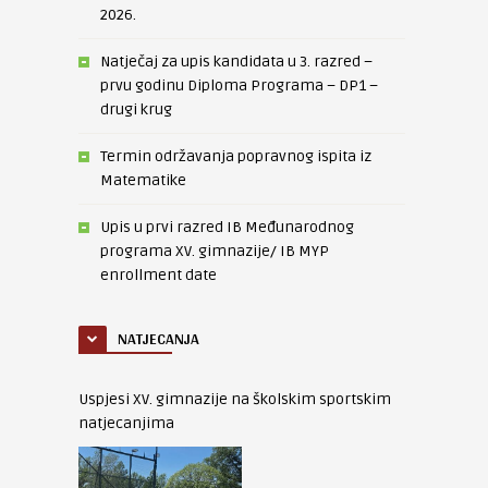
2026.
Natječaj za upis kandidata u 3. razred –
prvu godinu Diploma Programa – DP1 –
drugi krug
Termin održavanja popravnog ispita iz
Matematike
Upis u prvi razred IB Međunarodnog
programa XV. gimnazije/ IB MYP
enrollment date
NATJECANJA
Uspjesi XV. gimnazije na školskim sportskim
natjecanjima