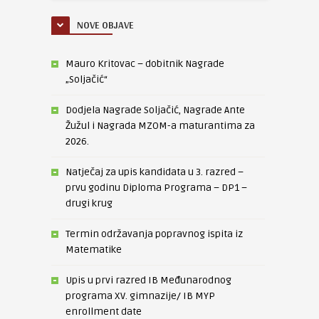
NOVE OBJAVE
Mauro Kritovac – dobitnik Nagrade
„Soljačić“
Dodjela Nagrade Soljačić, Nagrade Ante
Žužul i Nagrada MZOM-a maturantima za
2026.
Natječaj za upis kandidata u 3. razred –
prvu godinu Diploma Programa – DP1 –
drugi krug
Termin održavanja popravnog ispita iz
Matematike
Upis u prvi razred IB Međunarodnog
programa XV. gimnazije/ IB MYP
enrollment date