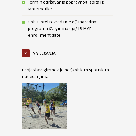
Termin održavanja popravnog ispita iz
Matematike
Upis u prvi razred IB Međunarodnog
programa XV. gimnazije/ IB MYP
enrollment date
NATJECANJA
Uspjesi XV. gimnazije na školskim sportskim
natjecanjima