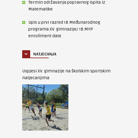
Termin održavanja popravnog ispita iz
Matematike
Upis u prvi razred IB Međunarodnog
programa XV. gimnazije/ IB MYP
enrollment date
NATJECANJA
Uspjesi XV. gimnazije na školskim sportskim
natjecanjima