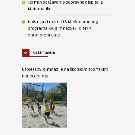
Termin održavanja popravnog ispita iz
Matematike
Upis u prvi razred IB Međunarodnog
programa XV. gimnazije/ IB MYP
enrollment date
NATJECANJA
Uspjesi XV. gimnazije na školskim sportskim
natjecanjima