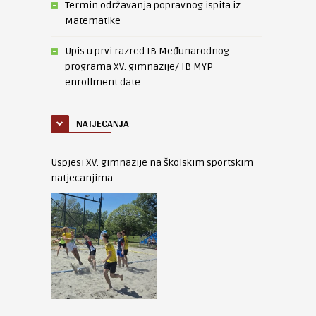
Termin održavanja popravnog ispita iz
Matematike
Upis u prvi razred IB Međunarodnog
programa XV. gimnazije/ IB MYP
enrollment date
NATJECANJA
Uspjesi XV. gimnazije na školskim sportskim
natjecanjima