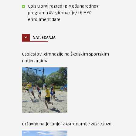
Upis u prvi razred IB Međunarodnog
programa XV. gimnazije/ IB MYP
enrollment date
NATJECANJA
Uspjesi XV. gimnazije na školskim sportskim
natjecanjima
Državno natjecanje iz Astronomije 2025./2026.