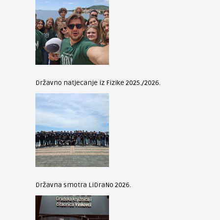
Državno natjecanje iz Fizike 2025./2026.
Državna smotra LiDraNo 2026.