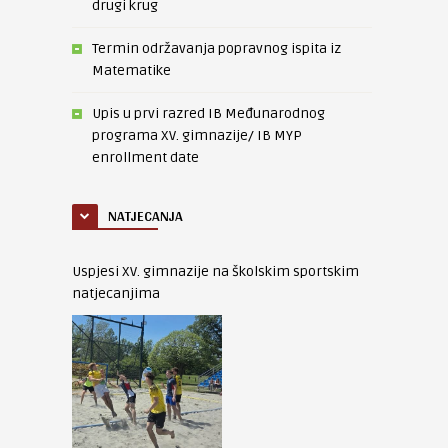
drugi krug
Termin održavanja popravnog ispita iz
Matematike
Upis u prvi razred IB Međunarodnog
programa XV. gimnazije/ IB MYP
enrollment date
NATJECANJA
Uspjesi XV. gimnazije na školskim sportskim
natjecanjima