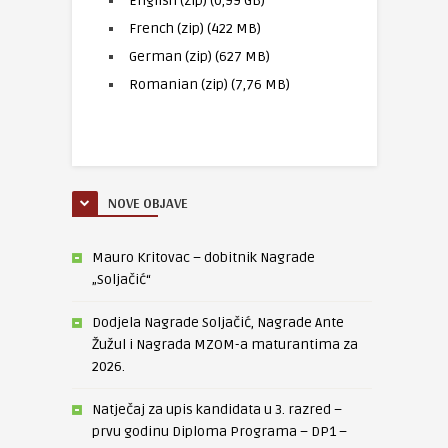
English (zip) (0,99 GB)
French (zip) (422 MB)
German (zip) (627 MB)
Romanian (zip) (7,76 MB)
NOVE OBJAVE
Mauro Kritovac – dobitnik Nagrade
„Soljačić“
Dodjela Nagrade Soljačić, Nagrade Ante
Žužul i Nagrada MZOM-a maturantima za
2026.
Natječaj za upis kandidata u 3. razred –
prvu godinu Diploma Programa – DP1 –