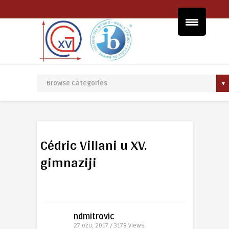
Cédric Villani u XV.
gimnaziji
ndmitrovic
27 ožu, 2017 / 3178
Views