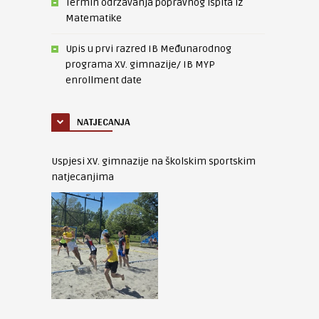
Termin održavanja popravnog ispita iz
Matematike
Upis u prvi razred IB Međunarodnog
programa XV. gimnazije/ IB MYP
enrollment date
NATJECANJA
Uspjesi XV. gimnazije na školskim sportskim
natjecanjima