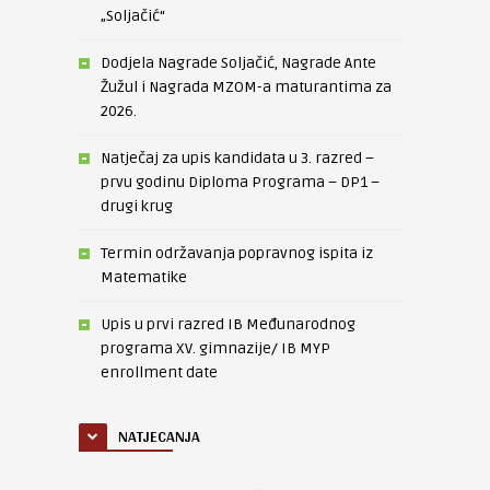
„Soljačić“
Dodjela Nagrade Soljačić, Nagrade Ante
Žužul i Nagrada MZOM-a maturantima za
2026.
Natječaj za upis kandidata u 3. razred –
prvu godinu Diploma Programa – DP1 –
drugi krug
Termin održavanja popravnog ispita iz
Matematike
Upis u prvi razred IB Međunarodnog
programa XV. gimnazije/ IB MYP
enrollment date
NATJECANJA