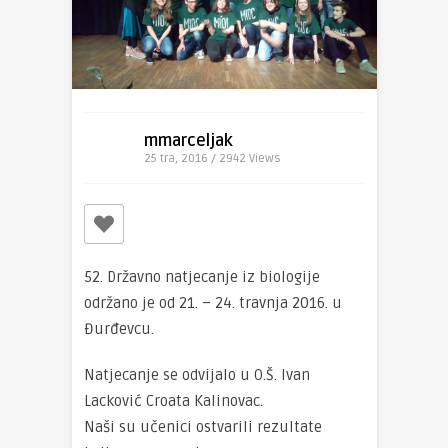
mmarceljak
25 tra, 2016 / 2942
Views
52. Državno natjecanje iz biologije
održano je od 21. – 24. travnja 2016. u
Đurđevcu.
Natjecanje se odvijalo u O.Š. Ivan
Lacković Croata Kalinovac.
Naši su učenici ostvarili rezultate