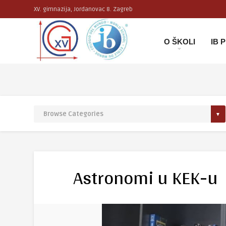
XV. gimnazija, Jordanovac 8. Zagreb
O ŠKOLI
IB
Astronomi u KEK-u