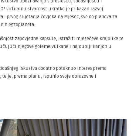
 iskustvo upoznavanja s prošlošću, sadašnjošću i
0° virtualnu stvarnost ukratko je prikazan razvoj
va i prvog slijetanja čovjeka na Mjesec, sve do planova za
enih egzoplaneta.
rašnjost zapovjedne kapsule, istražiti mjesečeve krajolike te
učujući njegove goleme vulkane i najdublji kanjon u
kidašnjeg iskustva dodatno potaknuo interes prema
 te je, prema planu, ispunio svoje obrazovne i