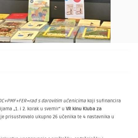
OC+PMF+FER=rad s darovitim učenicima
koji sufinancira
ijama „1. i 2. korak u svemir“ u
VR kinu Kluba za
i je prisustvovalo ukupno 26 učenika te 4 nastavnika u