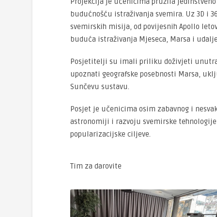
Projekcija je učenicima pružila jedinstveno
budućnošću istraživanja svemira. Uz 3D i 36
svemirskih misija, od povijesnih Apollo leto
buduća istraživanja Mjeseca, Marsa i udalj
Posjetitelji su imali priliku doživjeti unut
upoznati geografske posebnosti Marsa, uklj
Sunčevu sustavu.
Posjet je učenicima osim zabavnog i nesva
astronomiji i razvoju svemirske tehnologije,
popularizacijske ciljeve.
Tim za darovite