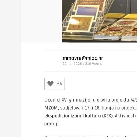
mmovre@mioc.hr
19 lip, 2026 / 316
Views
+5
Učenici XV. gimnazije, u okviru projekta
MI
MZOM, sudjelovali 17. i 18. lipnja na projekc
ekspedicionizam i kulturu (KEK)
. Aktivnost
pratnji.