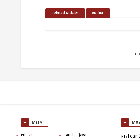
Related Articles
Author
Co
META
MOS
Prijava
Kanal objava
Prvi dan š