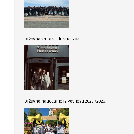
Državna smotra LiDraNo 2026.
Državno natjecanje iz Povijesti 2025./2026.