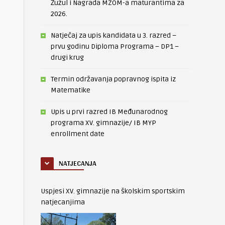
Žužul i Nagrada MZOM-a maturantima za
2026.
Natječaj za upis kandidata u 3. razred –
prvu godinu Diploma Programa – DP1 –
drugi krug
Termin održavanja popravnog ispita iz
Matematike
Upis u prvi razred IB Međunarodnog
programa XV. gimnazije/ IB MYP
enrollment date
NATJECANJA
Uspjesi XV. gimnazije na školskim sportskim
natjecanjima