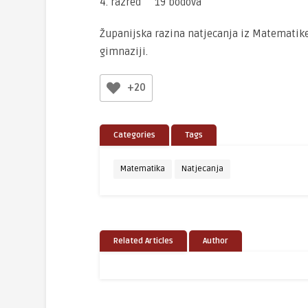
4. razred 19 bodova
Županijska razina natjecanja iz Matematike u
gimnaziji.
+20
Categories
Tags
Matematika
Natjecanja
Related Articles
Author