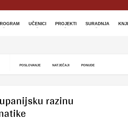
 PROGRAM
UČENICI
PROJEKTI
SURADNJA
KNJ
POSLOVANJE
NATJEČAJI
PONUDE
županijsku razinu
matike