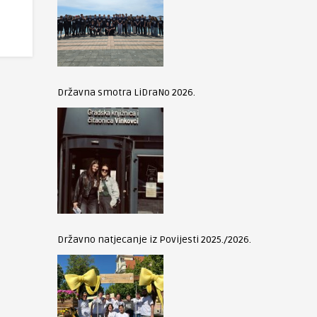
Državna smotra LiDraNo 2026.
Državno natjecanje iz Povijesti 2025./2026.