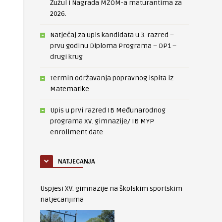
Žužul i Nagrada MZOM-a maturantima za
2026.
Natječaj za upis kandidata u 3. razred –
prvu godinu Diploma Programa – DP1 –
drugi krug
Termin održavanja popravnog ispita iz
Matematike
Upis u prvi razred IB Međunarodnog
programa XV. gimnazije/ IB MYP
enrollment date
NATJECANJA
Uspjesi XV. gimnazije na školskim sportskim
natjecanjima