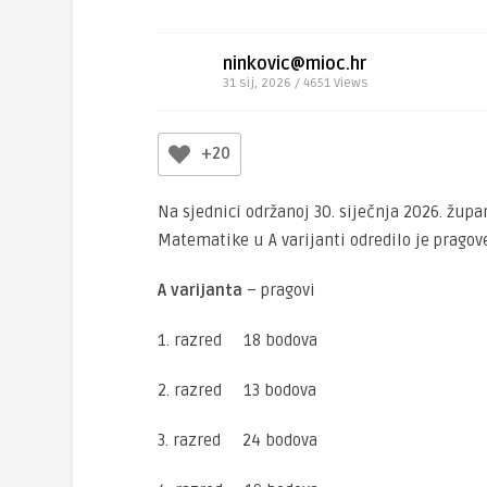
ninkovic@mioc.hr
31 sij, 2026 / 4651
Views
+20
Na sjednici održanoj 30. siječnja 2026. žup
Matematike u A varijanti odredilo je pragov
A varijanta
– pragovi
1. razred 18 bodova
2. razred 13 bodova
3. razred 24 bodova