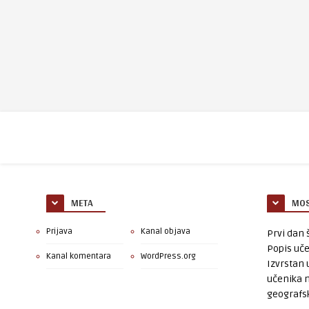
META
MOS
Prijava
Kanal objava
Prvi dan š
Popis uče
Kanal komentara
WordPress.org
Izvrstan 
učenika 
geografsk