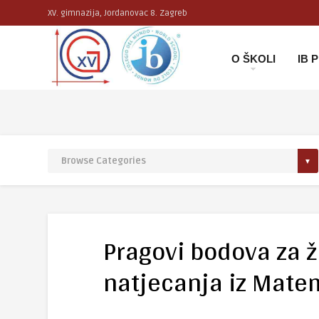
XV. gimnazija, Jordanovac 8. Zagreb
O ŠKOLI
IB
Pragovi bodova za 
natjecanja iz Mate