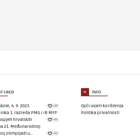
T LIKED
INFO
kole, 4. 9. 2023.
Opći uvjeti korištenja
+29
nika 1. razreda PMG i IB MYP
Politika privatnosti
uspjeh hrvatskih
+25
na 21. Međunarodnoj
oj olimpijadi u...
+21