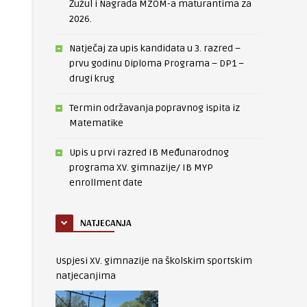
Žužul i Nagrada MZOM-a maturantima za
2026.
Natječaj za upis kandidata u 3. razred –
prvu godinu Diploma Programa – DP1 –
drugi krug
Termin održavanja popravnog ispita iz
Matematike
Upis u prvi razred IB Međunarodnog
programa XV. gimnazije/ IB MYP
enrollment date
NATJECANJA
Uspjesi XV. gimnazije na školskim sportskim
natjecanjima