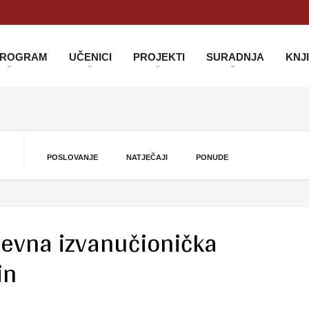
 PROGRAM
UČENICI
PROJEKTI
SURADNJA
KNJ
POSLOVANJE
NATJEČAJI
PONUDE
nevna izvanučionička
in