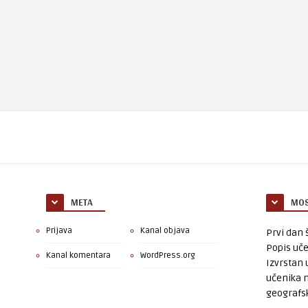
META
MOS
Prijava
Kanal objava
Prvi dan š
Popis uče
Kanal komentara
WordPress.org
Izvrstan 
učenika 
geografsk