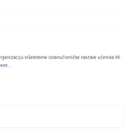
a organizaciju višednevne izvanučioničke nastave učenika XV.
.
NUDE