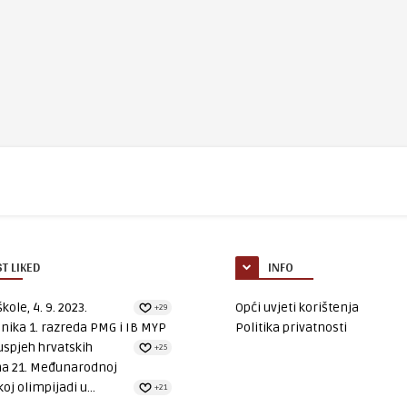
T LIKED
INFO
kole, 4. 9. 2023.
Opći uvjeti korištenja
+29
nika 1. razreda PMG i IB MYP
Politika privatnosti
uspjeh hrvatskih
+25
na 21. Međunarodnoj
oj olimpijadi u...
+21