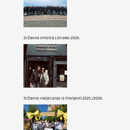
Državna smotra LiDraNo 2026.
Državno natjecanje iz Povijesti 2025./2026.