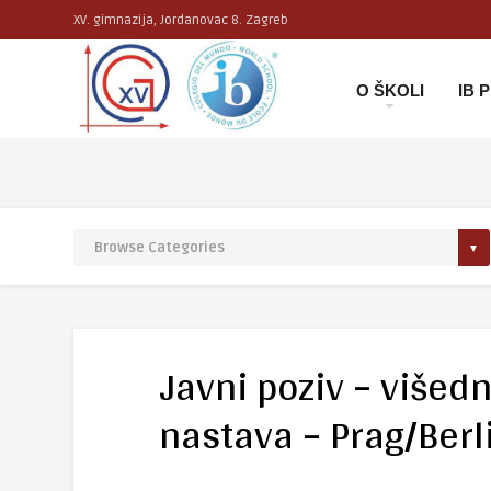
XV. gimnazija, Jordanovac 8. Zagreb
O ŠKOLI
IB
Javni poziv – višed
nastava – Prag/Berl