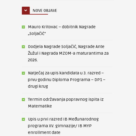
NOVE OBJAVE
Mauro Kritovac – dobitnik Nagrade
„Soljačić“
Dodjela Nagrade Soljačić, Nagrade Ante
Žužul i Nagrada MZOM-a maturantima za
2026.
Natječaj za upis kandidata u 3. razred –
prvu godinu Diploma Programa – DP1 –
drugi krug
Termin održavanja popravnog ispita iz
Matematike
Upis u prvi razred IB Međunarodnog
programa XV. gimnazije/ IB MYP
enrollment date