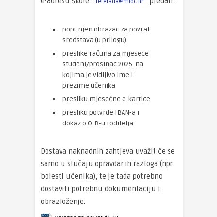
e-adresu škole:
predati:
referada@mioc.hr
popunjen obrazac za povrat
sredstava (u prilogu)
preslike računa za mjesece
studeni/prosinac 2025. na
kojima je vidljivo ime i
prezime učenika
presliku mjesečne e-kartice
presliku potvrde IBAN-a i
dokaz o OIB-u roditelja
Dostava naknadnih zahtjeva uvažit će se
samo u slučaju opravdanih razloga (npr.
bolesti učenika), te je tada potrebno
dostaviti potrebnu dokumentaciju i
obrazloženje.