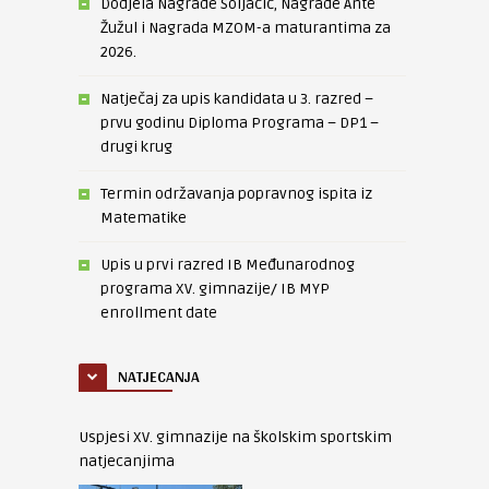
Dodjela Nagrade Soljačić, Nagrade Ante
Žužul i Nagrada MZOM-a maturantima za
2026.
Natječaj za upis kandidata u 3. razred –
prvu godinu Diploma Programa – DP1 –
drugi krug
Termin održavanja popravnog ispita iz
Matematike
Upis u prvi razred IB Međunarodnog
programa XV. gimnazije/ IB MYP
enrollment date
NATJECANJA
Uspjesi XV. gimnazije na školskim sportskim
natjecanjima