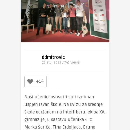
ddmitrovic
23 stu, 2025 / 745
Views
+14
Naši učenici ostvarili su i izniman
uspjeh izvan škole. Na kvizu za srednje
škole održanom na Interliberu, ekipa XV.
gimnazije, u sastavu učenika 4. c:
Marka Šarića, Tina Erdeljaca, Brune