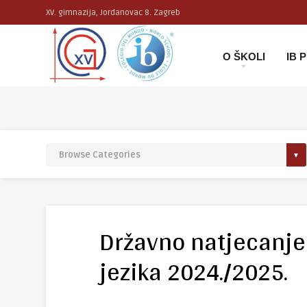
XV. gimnazija, Jordanovac 8. Zagreb
O ŠKOLI
IB
Državno natjecanj
jezika 2024./2025.