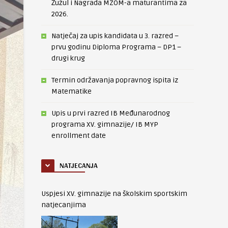
Žužul i Nagrada MZOM-a maturantima za
2026.
Natječaj za upis kandidata u 3. razred –
prvu godinu Diploma Programa – DP1 –
drugi krug
Termin održavanja popravnog ispita iz
Matematike
Upis u prvi razred IB Međunarodnog
programa XV. gimnazije/ IB MYP
enrollment date
NATJECANJA
Uspjesi XV. gimnazije na školskim sportskim
natjecanjima