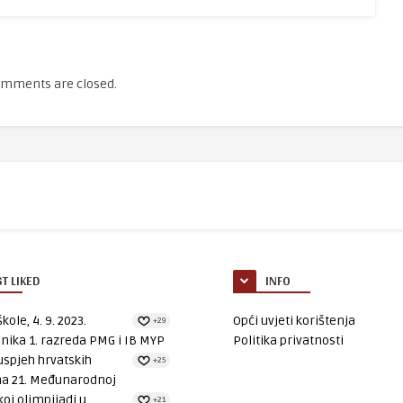
mments are closed.
T LIKED
INFO
kole, 4. 9. 2023.
Opći uvjeti korištenja
+29
nika 1. razreda PMG i IB MYP
Politika privatnosti
uspjeh hrvatskih
+25
na 21. Međunarodnoj
oj olimpijadi u...
+21