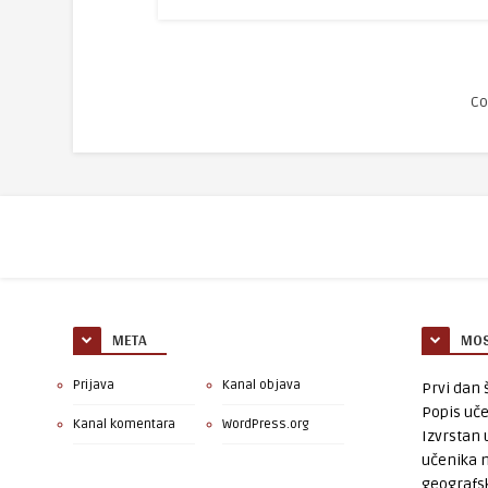
Co
META
MOS
Prijava
Kanal objava
Prvi dan š
Popis uče
Kanal komentara
WordPress.org
Izvrstan 
učenika 
geografsk