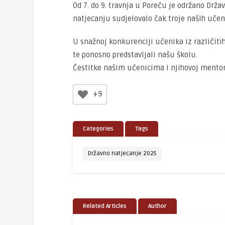
Od 7. do 9. travnja u Poreču je održano Drž
natjecanju sudjelovalo čak troje naših učeni
U snažnoj konkurenciji učenika iz različitih
te ponosno predstavljali našu školu.
Čestitke našim učenicima i njihovoj mentori
+9
Categories
Tags
Državno natjecanje 2025
Related Articles
Author