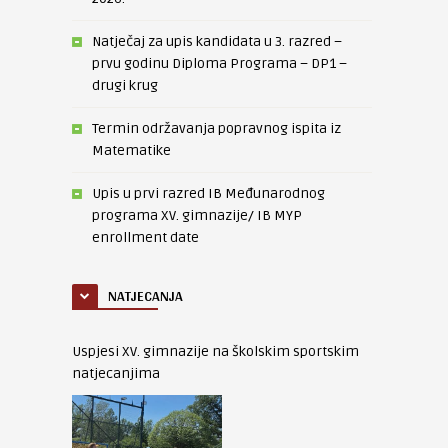
Natječaj za upis kandidata u 3. razred –
prvu godinu Diploma Programa – DP1 –
drugi krug
Termin održavanja popravnog ispita iz
Matematike
Upis u prvi razred IB Međunarodnog
programa XV. gimnazije/ IB MYP
enrollment date
NATJECANJA
Uspjesi XV. gimnazije na školskim sportskim
natjecanjima