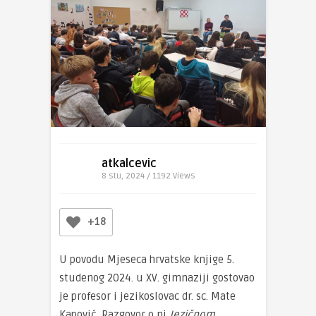
atkalcevic
8 stu, 2024 / 1192
Views
+18
U povodu Mjeseca hrvatske knjige 5.
studenog 2024. u XV. gimnaziji gostovao
je profesor i jezikoslovac dr. sc. Mate
Kapović. Razgovor o nj
Jezičnom