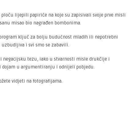
loču lijepili papiriće na koje su zapisivali svoje prve misli
apisanu misao bio nagrađen bombonima.
 program ključ za bolju budućnost mladih ili nepotrebni
 uzbudljiva i svi smo se zabavili.
i negacijsku tezu, iako u stvarnosti misle drukčije i
i dojam u argumentiranju i odnijeli pobjedu.
ete vidjeti na fotografijama.