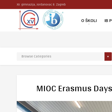
XV. gimnazija, Jordanovac 8. Zagreb
O ŠKOLI
IB
MIOC Erasmus Day