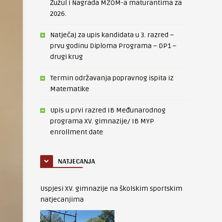
Žužul i Nagrada MZOM-a maturantima za
2026.
Natječaj za upis kandidata u 3. razred –
prvu godinu Diploma Programa – DP1 –
drugi krug
Termin održavanja popravnog ispita iz
Matematike
Upis u prvi razred IB Međunarodnog
programa XV. gimnazije/ IB MYP
enrollment date
NATJECANJA
Uspjesi XV. gimnazije na školskim sportskim
natjecanjima