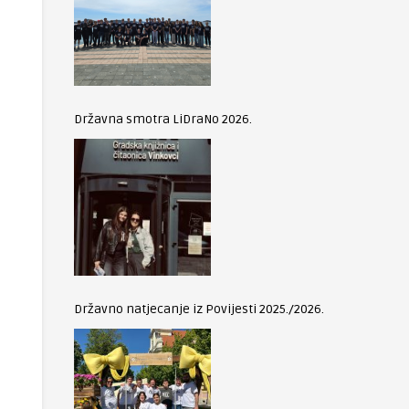
Državna smotra LiDraNo 2026.
Državno natjecanje iz Povijesti 2025./2026.