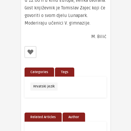
u 12:00 h u kinu Europa, Velika dvorana.
Gost književnik je Tomislav Zajec koji će
govoriti o svom djelu Lunapark.
Moderiraju učenici V. gimnazije.
M. Bilić
Categories
Tags
Hrvatski jezik
Related Articles
Author