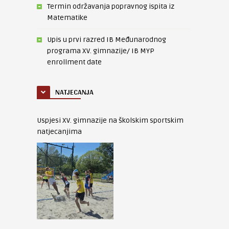
Termin održavanja popravnog ispita iz
Matematike
Upis u prvi razred IB Međunarodnog
programa XV. gimnazije/ IB MYP
enrollment date
NATJECANJA
Uspjesi XV. gimnazije na školskim sportskim
natjecanjima