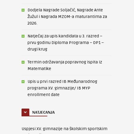
Dodjela Nagrade Soljačić, Nagrade Ante
Žužul i Nagrada MZOM-a maturantima za
2026.
Natječaj za upis kandidata u 3. razred –
prvu godinu Diploma Programa – DP1 –
drugi krug
Termin održavanja popravnog ispita iz
Matematike
Upis u prvi razred IB Međunarodnog
programa XV. gimnazije/ IB MYP
enrollment date
NATJECANJA
Uspjesi XV. gimnazije na školskim sportskim