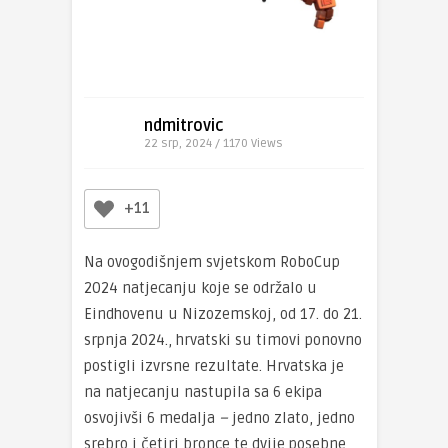
ndmitrovic
22 srp, 2024 / 1170
Views
+11
Na ovogodišnjem svjetskom RoboCup
2024 natjecanju koje se održalo u
Eindhovenu u Nizozemskoj, od 17. do 21.
srpnja 2024., hrvatski su timovi ponovno
postigli izvrsne rezultate. Hrvatska je
na natjecanju nastupila sa 6 ekipa
osvojivši 6 medalja
–
jedno zlato, jedno
srebro i četiri bronce te dvije posebne