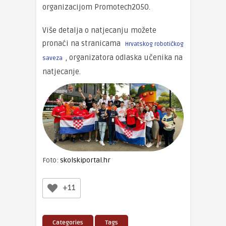
organizacijom Promotech2050.
Više detalja o natjecanju možete
pronaći na stranicama
Hrvatskog robotičkog
, organizatora odlaska učenika na
saveza
natjecanje.
Foto:
skolskiportal.hr
+11
Categories
Tags