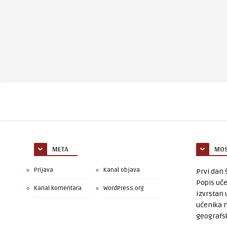
META
MOS
Prijava
Kanal objava
Prvi dan š
Popis uče
Kanal komentara
WordPress.org
Izvrstan 
učenika 
geografsk