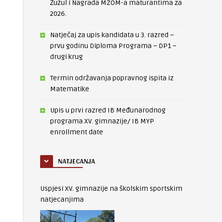
Žužul i Nagrada MZOM-a maturantima za
2026.
Natječaj za upis kandidata u 3. razred –
prvu godinu Diploma Programa – DP1 –
drugi krug
Termin održavanja popravnog ispita iz
Matematike
Upis u prvi razred IB Međunarodnog
programa XV. gimnazije/ IB MYP
enrollment date
NATJECANJA
Uspjesi XV. gimnazije na školskim sportskim
natjecanjima