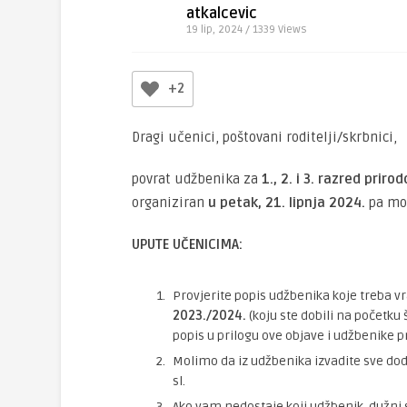
atkalcevic
19 lip, 2024 / 1339
Views
+2
Dragi učenici, poštovani roditelji/skrbnici,
povrat udžbenika za
1., 2. i 3. razred pr
organiziran
u petak, 21. lipnja 2024.
pa mol
UPUTE UČENICIMA:
Provjerite popis udžbenika koje treba v
2023./2024.
(koju ste dobili na početku š
popis u prilogu ove objave i udžbenike p
Molimo da iz udžbenika izvadite sve doda
sl.
Ako vam nedostaje koji udžbenik, dužni 