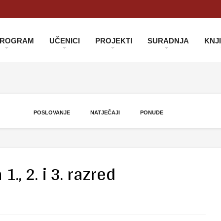
 PROGRAM
UČENICI
PROJEKTI
SURADNJA
KNJ
POSLOVANJE
NATJEČAJI
PONUDE
., 2. i 3. razred