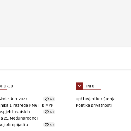
T LIKED
INFO
kole, 4. 9. 2023.
Opći uvjeti korištenja
+29
nika 1. razreda PMG i IB MYP
Politika privatnosti
uspjeh hrvatskih
+25
na 21. Međunarodnoj
oj olimpijadi u...
+21