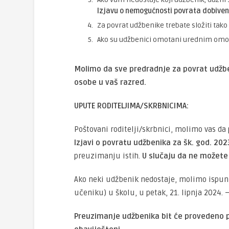
Izjavu o nemogućnosti povrata dobive
Za povrat udžbenike trebate složiti tako
Ako su udžbenici omotani urednim omot
Molimo da sve predradnje za povrat udžbe
osobe u vaš razred.
UPUTE RODITELJIMA/SKRBNICIMA:
Poštovani roditelji/skrbnici, molimo vas da
Izjavi o povratu udžbenika za šk. god. 20
preuzimanju istih.
U slučaju da ne možete 
Ako neki udžbenik nedostaje, molimo ispuni
učeniku) u školu, u petak, 21. lipnja 2024
Preuzimanje udžbenika bit će provedeno p