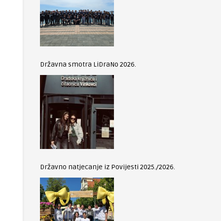
Državna smotra LiDraNo 2026.
Državno natjecanje iz Povijesti 2025./2026.