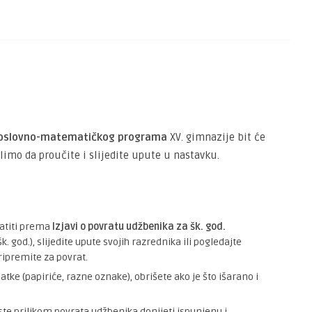
irodoslovno-matematičkog programa
XV. gimnazije bit će
imo da proučite i slijedite upute u nastavku.
ratiti prema
Izjavi o povratu udžbenika za šk. god.
k. god.), slijedite upute svojih razrednika ili pogledajte
ripremite za povrat.
tke (papiriće, razne oznake), obrišete ako je što išarano i
ste prilikom povrata udžbenika donijeti ispunjenu i