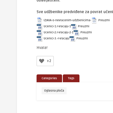
obaviješteni.
Sve udžbenike predviđene za povrat učenic
IZJAVA-o-nevracenim-udzbenicima-
Preuzmi
Ucenici-1.r-vracaju-1
Preuzmi
Ucenici-2.r-vracaju-2-1
Preuzmi
Ucenici-3.-r-vracaju
Preuzmi
Hvala!
+2
Categories
Tags
Oglasna ploča