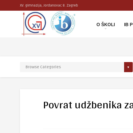
XV. gimnazija, Jordanovac 8. Zagreb
O ŠKOLI
IB
Povrat udžbenika za 1