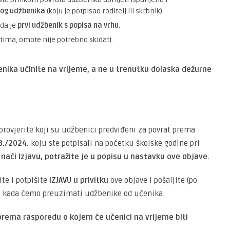
nog udžbenika
(koju je potpisao roditelj ili skrbnik).
 da je
prvi udžbenik s popisa na vrhu
.
ima, omote nije potrebno skidati.
nika učinite na vrijeme, a ne u trenutku dolaska dežurne
 provjerite koji su udžbenici predviđeni za povrat prema
23./2024.
koju ste potpisali na početku školske godine pri
naći Izjavu, potražite je u popisu u nastavku ove objave.
te i potpišite
IZJAVU u privitku
ove objave i pošaljite (po
. – kada ćemo preuzimati udžbenike od učenika.
rema rasporedu o kojem će učenici na vrijeme biti